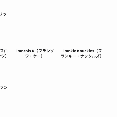
（エリッ
s（フロ
Francois K（フランソ
Frankie Knuckles（フ
ンツ）
ワ・ケー）
ランキー・ナックルズ）
（グラン
）