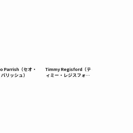
eo Parrish（セオ・
Timmy Regisford（テ
パリッシュ）
ィミー・レジスフォー
ド）