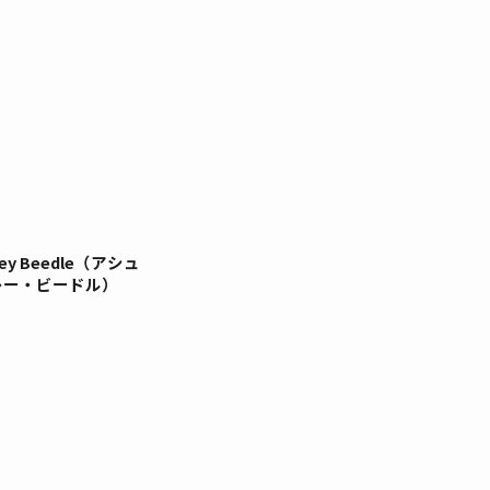
ley Beedle（アシュ
レー・ビードル）