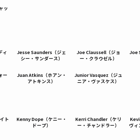
ジャッ
）
ディ
Jesse Saunders（ジェ
Joe Claussell（ジョ
Joe
シー・サンダース）
ー・クラウゼル）
ォー
Juan Atkins（ホアン・
Junior Vasquez（ジュ
アトキンス）
ニア・ヴァスケス）
ケイト
Kenny Dope（ケニー・
Kerri Chandler（ケリ
Kev
ドープ）
ー・チャンドラー）
ヴィ