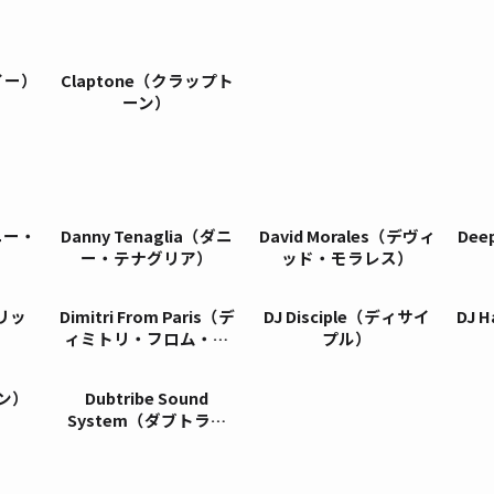
イー）
Claptone（クラップト
ーン）
ダニー・
Danny Tenaglia（ダニ
David Morales（デヴィ
Dee
ー・テナグリア）
ッド・モラレス）
デリッ
Dimitri From Paris（デ
DJ Disciple（ディサイ
DJ 
ィミトリ・フロム・パ
プル）
リ）
ペン）
Dubtribe Sound
System（ダブトライ
ブ・サウンド・システ
ム）