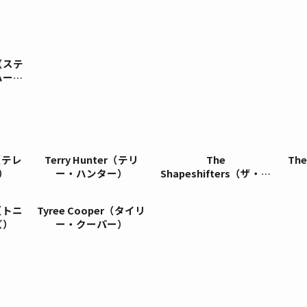
ey（ステ
ハーレ
r（テレ
Terry Hunter（テリ
The
Th
）
ー・ハンター）
Shapeshifters（ザ・シ
ェイプシフターズ）
Tyree Cooper（タイリ
ズ）
ー・クーパー）