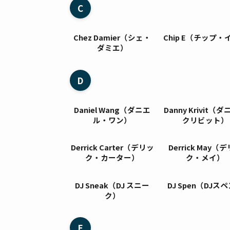
C
Chez Damier（シェ・
Chip E（チップ・
ダミエ）
D
Daniel Wang（ダニエ
Danny Krivit（
ル・ワン）
クリビット）
Derrick Carter（デリッ
Derrick May（
ク・カーター）
ク・メイ）
DJ Sneak（DJ スニー
DJ Spen（DJス
ク）
E