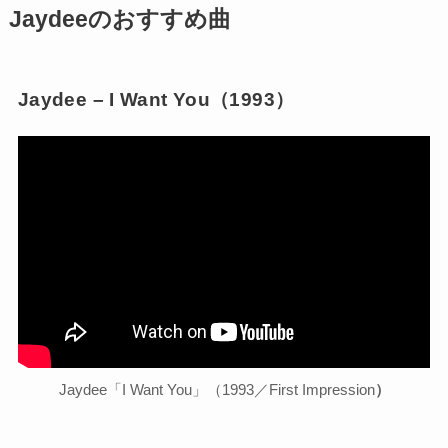
Jaydeeのおすすめ曲
Jaydee – I Want You（1993）
Jaydee「I Want You」（1993／First Impression
）