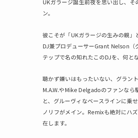
UKガラージ誕生前夜を思い出し、そ
ン。
彼こそが「UKガラージの生みの親」
DJ兼プロデューサーGrant Nels
テップで名の知れたこのDJを、何と
聴かず嫌いはもったいない、グラン
M.A.W.やMike Delgadoの
と、グルーヴィなベースラインに乗
ノリフがメイン。Remixも絶対に
在します。