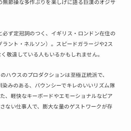
の無節操な多作ぶりを楽しげに語る巨漢のオジサ
と必ず定冠詞のつく、イギリス・ロンドン在住の
on（グラント・ネルソン）。スピードガラージや2ス
なく敬遠している人もいるかもしれません。
トのハウスのプロダクションは至極正統派で、
ファンなら馴染みのある、バウンシーでキレのいいリズム隊
せた、軽快なキーボードやエモーショナルなピア
ハズさない仕事人で、膨大な量のゲストワークが存