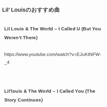
Lil’ Louisのおすすめ曲
Lil Louis & The World – I Called U (But You
Weren’t There)
https://www.youtube.com/watch?v=EJuKtNFW-
_4
Lil’louis & The World – I Called You (The
Story Continues)