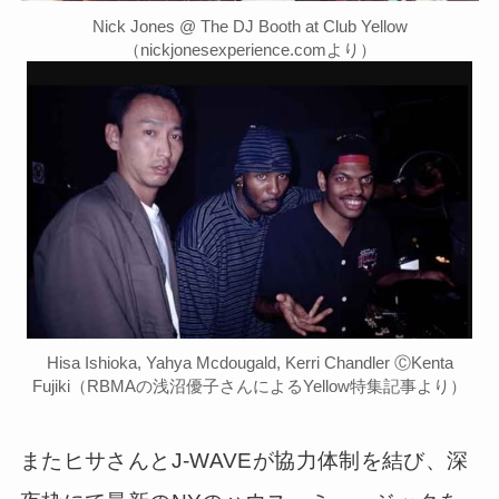
Nick Jones @ The DJ Booth at Club Yellow
（nickjonesexperience.comより）
Hisa Ishioka, Yahya Mcdougald, Kerri Chandler ⒸKenta
Fujiki（RBMAの浅沼優子さんによるYellow特集記事より）
またヒサさんとJ-WAVEが協力体制を結び、深