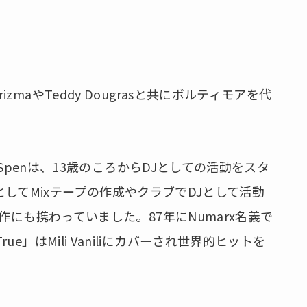
KarizmaやTeddy Dougrasと共にボルティモアを代
 Spenは、13歳のころからDJとしての活動をスタ
JとしてMixテープの作成やクラブでDJとして活動
作にも携わっていました。87年にNumarx名義で
’s True」はMili Vaniliにカバーされ世界的ヒットを