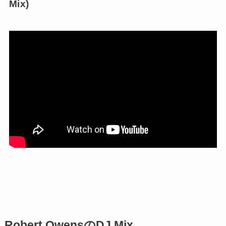
Mix)
Robert OwensのDJ Mix