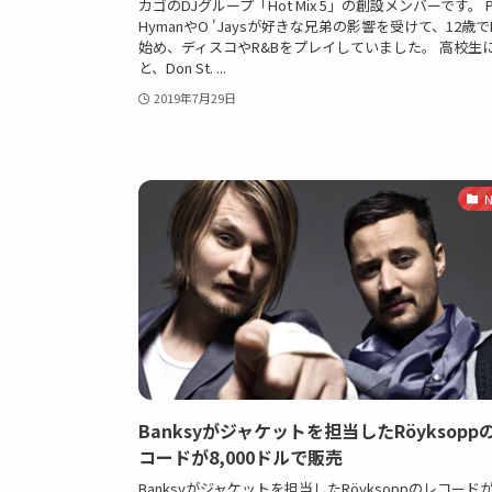
カゴのDJグループ「Hot Mix 5」の創設メンバーです。 Phy
HymanやO 'Jaysが好きな兄弟の影響を受けて、12歳で
始め、ディスコやR&Bをプレイしていました。 高校生
と、Don St. ...
2019年7月29日
N
Banksyがジャケットを担当したRöyksopp
コードが8,000ドルで販売
Banksyがジャケットを担当したRöyksoppのレコードが8