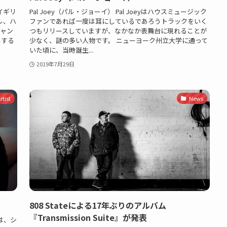
はイギリ
Pal Joey（パル・ジョーイ） Pal Joeyはハウスミュージック
ル、ハ
ファンであれば一度は耳にしているであろうトラックをいく
ジャン
つもリリースしていますが、なかなか表舞台に現れることが
とする
少なく、謎の多い人物です。 ニューヨーク州立大学に通って
いた頃に、当時誕生...
2019年7月29日
tist
News
808 Stateによる17年ぶりのアルバム
『Transmission Suite』が発表
oは、シ