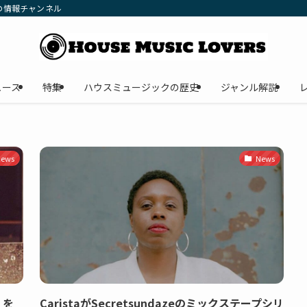
の情報チャンネル
ュース
特集
ハウスミュージックの歴史
ジャンル解説
ews
News
』を
CaristaがSecretsundazeのミックステープシリ