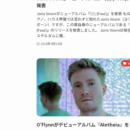
発表
Joris Voornがニューアルバム『\\\\ (Four)』を発表 
クノ、ハウス界隈では言わずと知れたJoris Voorn（ヨ
ボーン）ですが、この度自身のニューアルバムである『\\
(Four)』のリリースを発表しました。 Joris Voornは
ステルダムに拠...
2019年9月24日
N
O’Flynnがデビューアルバム『Aletheia』