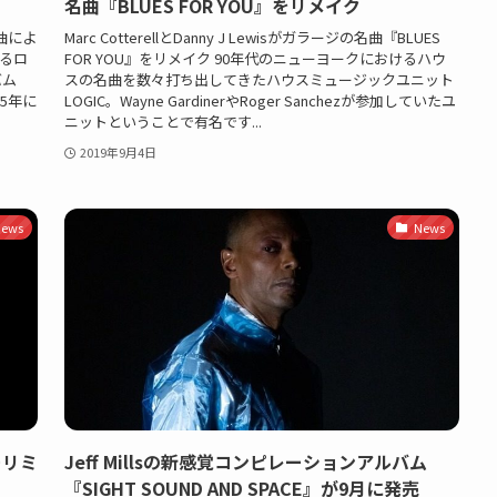
名曲『BLUES FOR YOU』をリメイク
楽曲によ
Marc CotterellとDanny J Lewisがガラージの名曲『BLUES
るロ
FOR YOU』をリメイク 90年代のニューヨークにおけるハウ
バム
スの名曲を数々打ち出してきたハウスミュージックユニット
15年に
LOGIC。Wayne GardinerやRoger Sanchezが参加していたユ
ニットということで有名です...
2019年9月4日
ews
News
ーリミ
Jeff Millsの新感覚コンピレーションアルバム
『SIGHT SOUND AND SPACE』が9月に発売