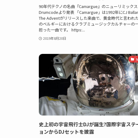
90年代テクノの名曲『Camargue』のニューリミック
Drumcodeより発表 「Camargue」は1992年にCJ Ballan
The Adventがリリースした楽曲で、黄金時代と言われ
のベルギーにおけるクラブミュージックカルチャーの
担った一曲です。 https:...
2019年8月20日
N
史上初の宇宙飛行士DJが誕生?国際宇宙ステ
ョンからDJセットを披露