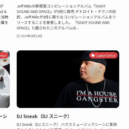
スが
Jeff Millsの新感覚コンピレーションアルバム『SIGHT
d &
SOUND AND SPACE』が9月に発売 デトロイト・テクノの巨
た当時
匠、Jeff Millsが9月に新たなコンピレーションアルバムをリ
一翼を
リースすることを発表しました。 『SIGHT SOUND AND
SPACE』と題されたこのアルバムは...
2019年8月14日
ews
Legend Artist
ーシ
DJ Sneak（DJ スニーク）
DJ Sneak（DJ スニーク） ハウスミュージックシーンに革命