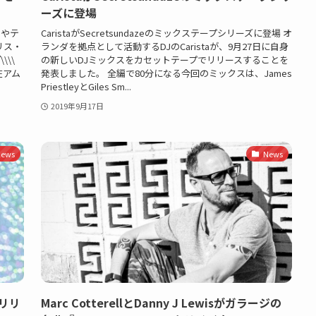
ーズに登場
もはやテ
CaristaがSecretsundazeのミックステープシリーズに登場 オ
リス・
ランダを拠点として活動するDJのCaristaが、9月27日に自身
\\
の新しいDJミックスをカセットテープでリリースすることを
現在アム
発表しました。 全編で80分になる今回のミックスは、James
PriestleyとGiles Sm...
2019年9月17日
ews
News
をリリ
Marc CotterellとDanny J Lewisがガラージの