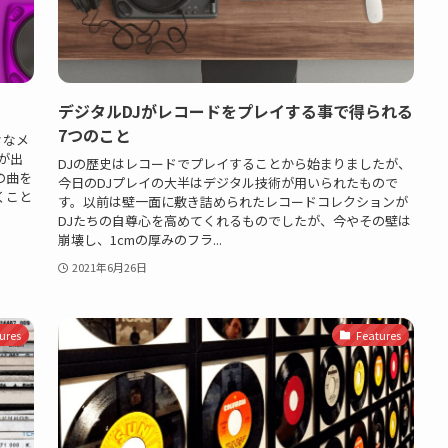
デジタルDJがレコードをプレイする事で得られる
7つのこと
々なメ
が出
DJの歴史はレコードでプレイすることから始まりましたが、
の曲を
今日のDJプレイの大半はデジタル技術が用いられたもので
くこと
す。以前は壁一面に敷き詰められたレコードコレクションが
DJたちの自尊心を高めてくれるものでしたが、今やその壁は
崩壊し、1cmの厚みのフラ...
2021年6月26日
ures
Features