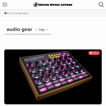
ホーム
audio gear
audio gear
– tag –
News