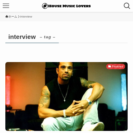
ホーム
interview
interview
– tag –
Features