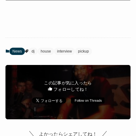
News
dj
house
interview
pickup
この記事が気に入ったら
フォローしてね！
Follow on Threads
よかったらシェアしてね！