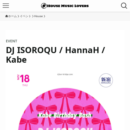
ホーム
イベント
House
EVENT
DJ ISOROQU / HannaH /
Kabe