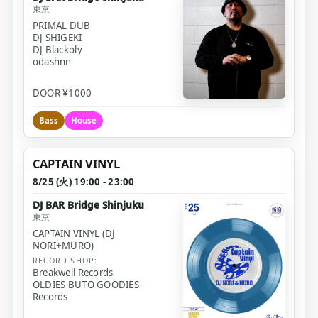
東京
PRIMAL DUB
DJ SHIGEKI
DJ Blackoly
odashnn
DOOR ¥1000
Bass
House
CAPTAIN VINYL
8/25 (火) 19:00 - 23:00
DJ BAR Bridge Shinjuku
東京
CAPTAIN VINYL (DJ 
NORI+MURO)
RECORD SHOP:
Breakwell Records
OLDIES BUTO GOODIES 
Records