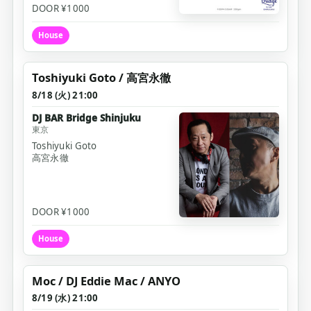
DOOR ¥1000
House
Toshiyuki Goto / 高宮永徹
8/18 (火) 21:00
DJ BAR Bridge Shinjuku
東京
Toshiyuki Goto
高宮永徹
DOOR ¥1000
House
Moc / DJ Eddie Mac / ANYO
8/19 (水) 21:00