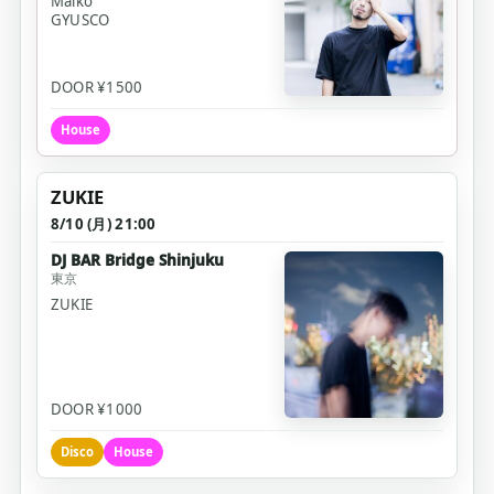
Malkö
GYUSCO
DOOR ¥1500
House
ZUKIE
8/10 (月) 21:00
DJ BAR Bridge Shinjuku
東京
ZUKIE
DOOR ¥1000
Disco
House