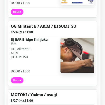
DOOR ¥1000
House
OG Militant B / AKIM / JITSUMITSU
8/26 (水) 21:00
DJ BAR Bridge Shinjuku
東京
OG Militant B
AKIM
JITSUMITSU
DOOR ¥1000
House
MOTOKI / Yo4mo / osugi
8/27 (木) 21:00