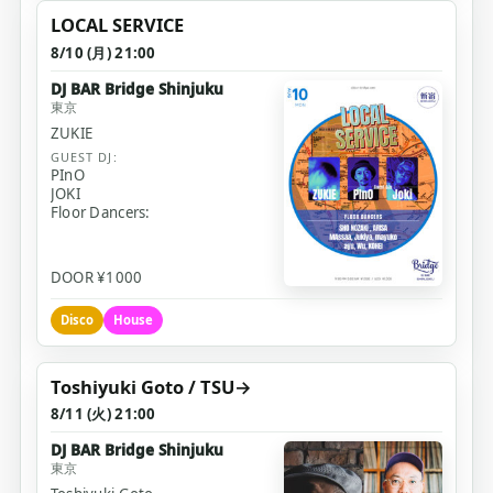
LOCAL SERVICE
8/10 (月) 21:00
DJ BAR Bridge Shinjuku
東京
ZUKIE
GUEST DJ:
PInO
JOKI
Floor Dancers:
DOOR ¥1000
Disco
House
Toshiyuki Goto / TSU→
8/11 (火) 21:00
DJ BAR Bridge Shinjuku
東京