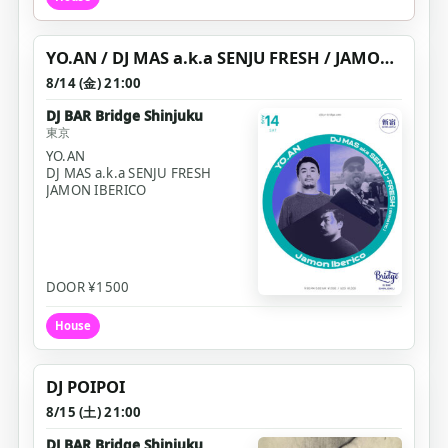
YO.AN / DJ MAS a.k.a SENJU FRESH / JAMON IBERICO
8/14 (金) 21:00
DJ BAR Bridge Shinjuku
東京
YO.AN
DJ MAS a.k.a SENJU FRESH
JAMON IBERICO
DOOR ¥1500
House
DJ POIPOI
8/15 (土) 21:00
DJ BAR Bridge Shinjuku