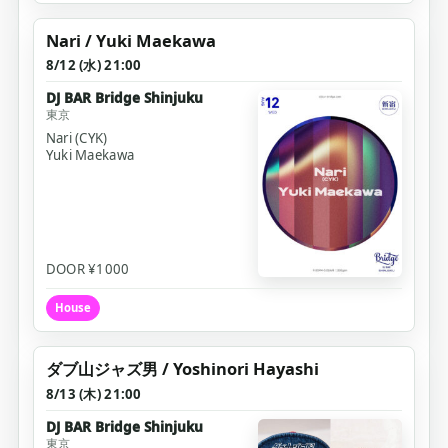
Nari / Yuki Maekawa
8/12 (水) 21:00
DJ BAR Bridge Shinjuku
東京
Nari (CYK)
Yuki Maekawa
DOOR ¥1000
House
ダブ山ジャズ男 / Yoshinori Hayashi
8/13 (木) 21:00
DJ BAR Bridge Shinjuku
東京