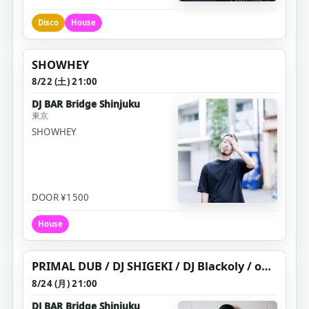
Disco
House
SHOWHEY
8/22 (土) 21:00
DJ BAR Bridge Shinjuku
東京
SHOWHEY
DOOR ¥1500
House
PRIMAL DUB / DJ SHIGEKI / DJ Blackoly / odashnn
8/24 (月) 21:00
DJ BAR Bridge Shinjuku