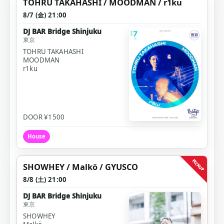
TOHRU TAKAHASHI / MOODMAN / r1ku
8/7 (金) 21:00
DJ BAR Bridge Shinjuku
東京
TOHRU TAKAHASHI
MOODMAN
r1ku
DOOR ¥1500
House
pickup
SHOWHEY / Malkö / GYUSCO
8/8 (土) 21:00
DJ BAR Bridge Shinjuku
東京
SHOWHEY