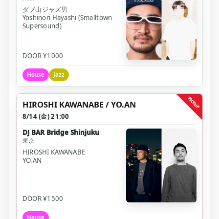
ダブ山ジャズ男
Yoshinori Hayashi (Smalltown 
Supersound)
DOOR ¥1000
House
Jazz
pickup
HIROSHI KAWANABE / YO.AN
8/14 (金) 21:00
DJ BAR Bridge Shinjuku
東京
HIROSHI KAWANABE
YO.AN
DOOR ¥1500
House