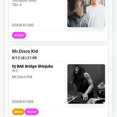
Toshiyuki Goto
TSU→
DOOR ¥1000
House
Mr.Disco Kid
8/12 (水) 21:00
DJ BAR Bridge Shinjuku
東京
Mr.Disco Kid
DOOR ¥1000
Disco
House