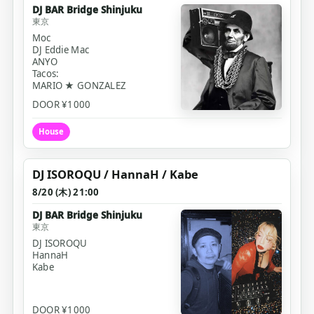
DJ BAR Bridge Shinjuku
東京
Moc
DJ Eddie Mac
ANYO
Tacos:
MARIO ★ GONZALEZ
DOOR ¥1000
House
DJ ISOROQU / HannaH / Kabe
8/20 (木) 21:00
DJ BAR Bridge Shinjuku
東京
DJ ISOROQU
HannaH
Kabe
DOOR ¥1000