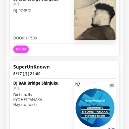
東京
DJ POIPOI
DOOR ¥1500
House
SuperUnKnown
8/17 (月) 21:00
DJ BAR Bridge Shinjuku
東京
Dictionally
KYOHEI TANAKA
Hayato Iwaki