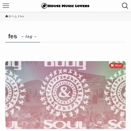
ホーム
fes
fes
– tag –
News