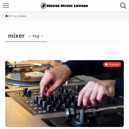
ホーム
mixer
mixer
– tag –
Features