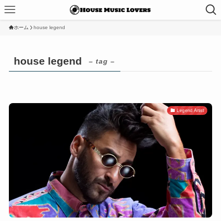
ホーム
house legend
house legend
– tag –
Legend Artist