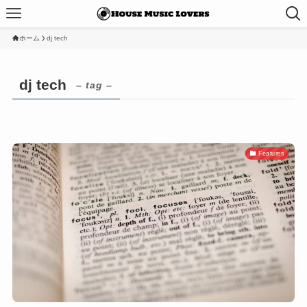
ホーム
dj tech
dj tech
– tag –
Features