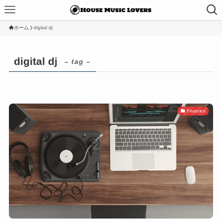
ホーム
digital dj
digital dj
– tag –
Features