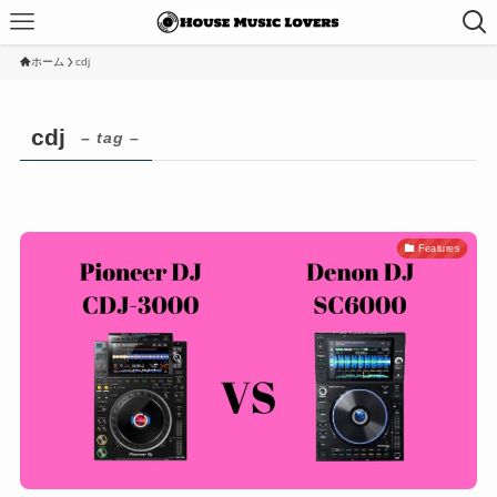
ホーム
cdj
cdj
– tag –
Features