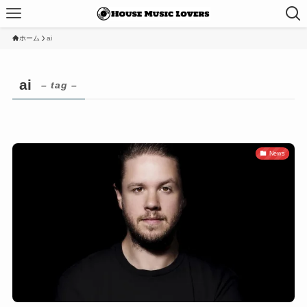
ホーム
ai
ai
– tag –
News