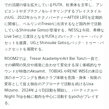
での活躍の場を拡大しているYUTA、松果体を主宰し、アン
ビエントやダブテクノをレイヤリングするプレイスタイル
のUG、2022年からテクノパーティーAFTER LIFEを定期的
に開催し、ベルリンのTresorに出演するなど国内外で活動
しているShinsuke Gotoが登場する。NESSは今回、希稀な
Live Setと三度目となるYUTAとのバック・トゥー・バック
セットを披露。UGとShinsuke Gotoもバック・トゥー・バ
ックセットを展開する。
ROOM2では、Tresor AcademyやArt Bei Tonの一員で、
その瞬間の気分や感覚に合わせて変化する深く催眠的なサ
ウンドが特徴のAksamit、TOBIAS.やRENE WISEの来日公
演のオープニングを務めクラブ体験を意識・身体・知覚の
変容として捉え独自のアプローチで活動を続けるLisa
Mizuno、2024年よりDJ活動を開始し、パーティクルー
Night Tripを軸に都内を中心に活動するyochがプレイす
る。