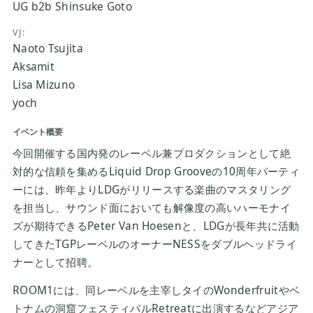
UG b2b Shinsuke Goto
VJ:
Naoto Tsujita
Aksamit
Lisa Mizuno
yoch
イベント概要
今回開催する国内発のレーベル兼プロダクションとして絶
対的な信頼を集めるLiquid Drop Grooveの10周年パーティ
ーには、昨年よりLDGがリリースする楽曲のマスタリング
を担当し、サウンド面においても解像度の高いハーモナイ
ズが期待できるPeter Van Hoesenと、LDGが長年共に活動
してきたTGPレーベルのオーナーNESSをダブルヘッドライ
ナーとして招聘。
ROOM1には、同レーベルを主宰しタイのWonderfruitやベ
トナムの洞窟フェスティバルRetreatに出演するなどアジア