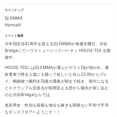
ラインナップ
DJ EMMA
HannaH
イベント概要
今年DJ生活41周年を迎えるDJ EMMAが毎週木曜日、渋谷
Bridgeにてハウスミュージックパーティ HOUSE-TEX を開
催中。
HOUSE-TEXにはDJ EMMAが選んだゲストDJが招かれ、最
終電車で帰る人達にも踊って欲しいと自ら22:00からプレ
イ。精細放つ腕利きDJ達の選曲が朝まで続き、朝方になる
とスクランブル交差点が垣間見える窓から陽光が射し込む
のも渋谷Bridgeならでは。
老若男女・性別も国籍も地位も稼ぎも関係ない平和で平等
なダンスフロアへようこそ！！