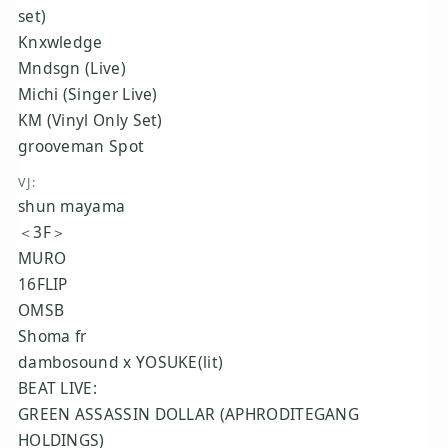
set)
Knxwledge
Mndsgn (Live)
Michi (Singer Live)
KM (Vinyl Only Set)
grooveman Spot
VJ:
shun mayama
＜3F＞
MURO
16FLIP
OMSB
Shoma fr
dambosound x YOSUKE(lit)
BEAT LIVE:
GREEN ASSASSIN DOLLAR (APHRODITEGANG 
HOLDINGS)