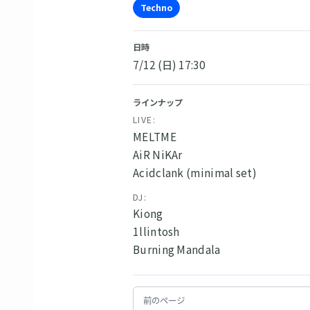
Techno
日時
7/12 (日) 17:30
ラインナップ
LIVE:
MELTME
AiR NiKAr
Acidclank (minimal set)
DJ:
Kiong
1llintosh
Burning Mandala
前のページ