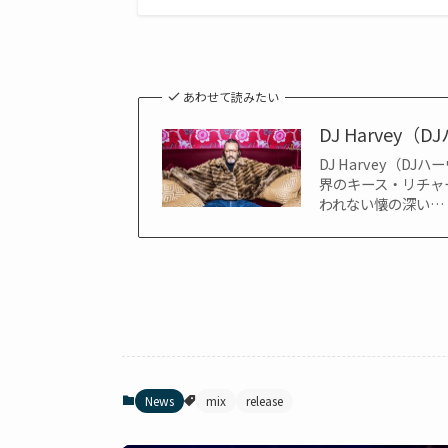
あわせて読みたい
DJ Harvey（
DJ Harvey（D
界のキース・リチャ
われない懐の深い…
News
mix
release