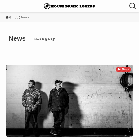
ホーム
News
News
– category –
News