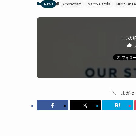
News
Amsterdam
Marco Carola
Music On Fes
この
よかっ