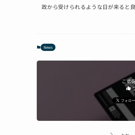
政から受けられるような日が来ると
News
この