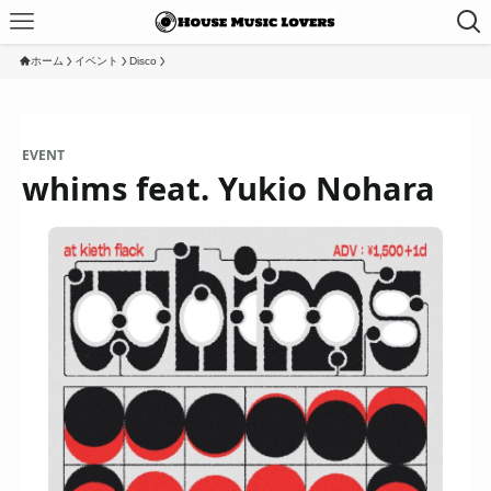
ホーム
イベント
Disco
EVENT
whims feat. Yukio Nohara