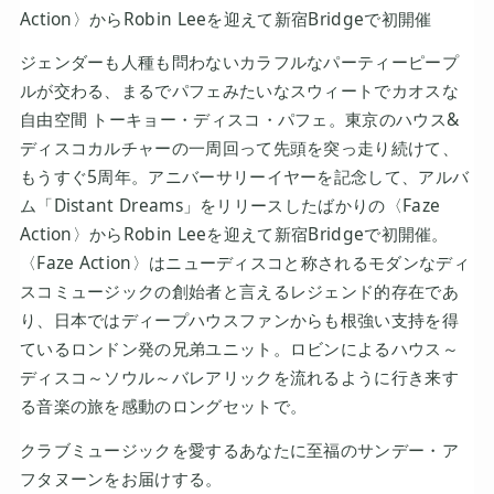
Action〉からRobin Leeを迎えて新宿Bridgeで初開催
ジェンダーも人種も問わないカラフルなパーティーピープ
ルが交わる、まるでパフェみたいなスウィートでカオスな
自由空間 トーキョー・ディスコ・パフェ。東京のハウス&
ディスコカルチャーの一周回って先頭を突っ走り続けて、
もうすぐ5周年。アニバーサリーイヤーを記念して、アルバ
ム「Distant Dreams」をリリースしたばかりの〈Faze
Action〉からRobin Leeを迎えて新宿Bridgeで初開催。
〈Faze Action〉はニューディスコと称されるモダンなディ
スコミュージックの創始者と言えるレジェンド的存在であ
り、日本ではディープハウスファンからも根強い支持を得
ているロンドン発の兄弟ユニット。ロビンによるハウス～
ディスコ～ソウル～バレアリックを流れるように行き来す
る音楽の旅を感動のロングセットで。
クラブミュージックを愛するあなたに至福のサンデー・ア
フタヌーンをお届けする。