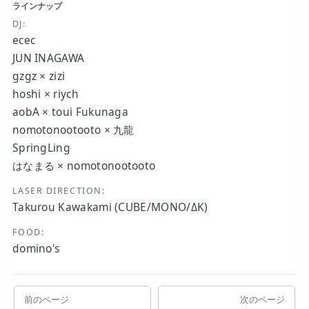
ラインナップ
DJ:
ecec
JUN INAGAWA
gzgz × zizi
hoshi × riych
aobA × toui Fukunaga
nomotonootooto × 九龍
SpringLing
はなまる × nomotonootooto
LASER DIRECTION:
Takurou Kawakami (CUBE/MONO/ΔK)
FOOD:
domino's
前のページ
次のページ