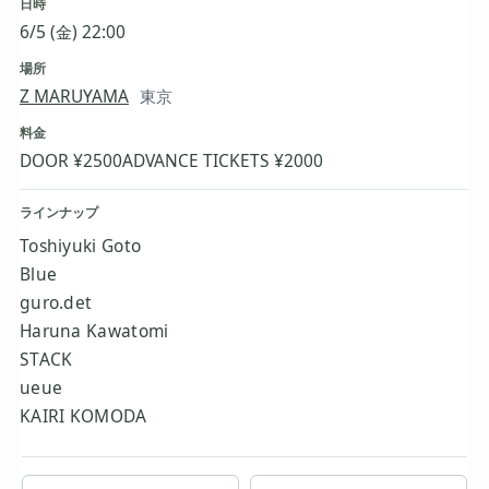
日時
6/5 (金) 22:00
場所
Z MARUYAMA
東京
料金
DOOR ¥2500
ADVANCE TICKETS ¥2000
ラインナップ
Toshiyuki Goto
Blue
guro.det
Haruna Kawatomi
STACK
ueue
KAIRI KOMODA