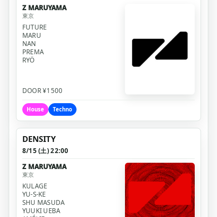
Z MARUYAMA
東京
FUTURE
MARU
NAN
PREMA
RYÖ
DOOR ¥1500
House
Techno
DENSITY
8/15 (土) 22:00
Z MARUYAMA
東京
KULAGE
YU-S-KE
SHU MASUDA
YUUKI UEBA