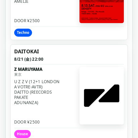
AMÉLIE
DOOR ¥2500
Techno
DAITOKAI
8/21 (金) 22:00
Z MARUYAMA
東京
U Z Z V (12+1 LONDON
A VOTRE-AVTR)
DAITTO (REECORDS
PAKATE
ADUNANZA)
DOOR ¥2500
House