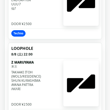
UUU7
仙?
DOOR ¥2500
Techno
LOOPHOLE
8/8 (土) 22:00
Z MARUYAMA
東京
TAKAAKI ITOH 
(WOLS/RESIDENCE)
SHUN KURASHIMA
AYANA PATTRA
ΛKΛRI
DOOR ¥2500