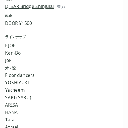
DJ BAR Bridge Shinjuku
東京
料金
DOOR ¥1500
ラインナップ
EJOE
Ken-Bo
Joki
永z遼
Floor dancers:
YOSHIYUKI
Yacheemi
SAKI (SARU)
ARISA
HANA
Tara
Azrael