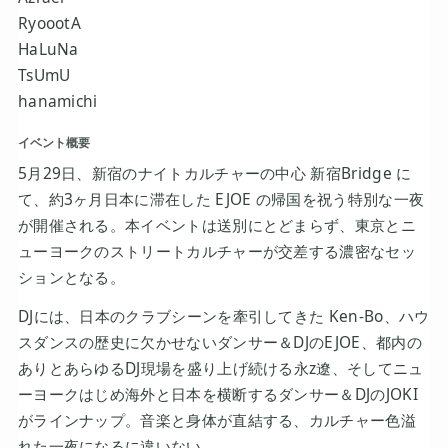
RyoootA
HaLuNa
TsUmU
hanamichi
イベント概要
5月29日、新宿のナイトカルチャーの中心 新宿Bridge に
て、約3ヶ月日本に滞在した EJOE の帰国を祝う特別な一夜
が開催される。本イベントは送別にとどまらず、東京とニ
ューヨークのストリートカルチャーが交差する濃密なセッ
ションとなる。
DJには、日本のクラブシーンを牽引してきた Ken-Bo、ハウ
スダンスの歴史に欠かせないダンサー＆DJのEJOE、都内の
ありとあらゆるDJ現場を盛り上げ続ける永z遼、そしてニュ
ーヨークはじめ海外と日本を横断するダンサー＆DJのJOKI
がラインナップ。音楽と身体が直結する、カルチャー色溢
れた一夜になるに違いない。