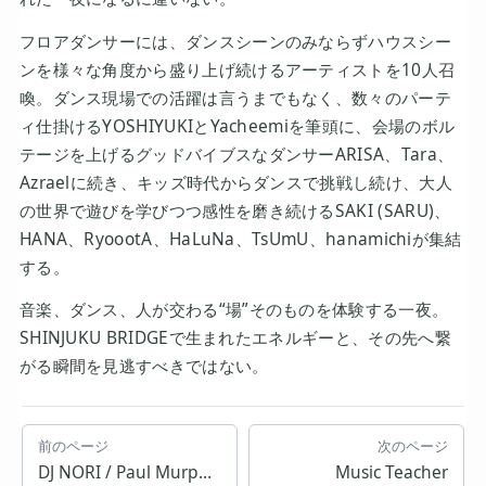
フロアダンサーには、ダンスシーンのみならずハウスシー
ンを様々な角度から盛り上げ続けるアーティストを10人召
喚。ダンス現場での活躍は言うまでもなく、数々のパーテ
ィ仕掛けるYOSHIYUKIとYacheemiを筆頭に、会場のボル
テージを上げるグッドバイブスなダンサーARISA、Tara、
Azraelに続き、キッズ時代からダンスで挑戦し続け、大人
の世界で遊びを学びつつ感性を磨き続けるSAKI (SARU)、
HANA、RyoootA、HaLuNa、TsUmU、hanamichiが集結
する。
音楽、ダンス、人が交わる“場”そのものを体験する一夜。
SHINJUKU BRIDGEで生まれたエネルギーと、その先へ繋
がる瞬間を見逃すべきではない。
前のページ
次のページ
DJ NORI / Paul Murphy / Max Essa
Music Teacher