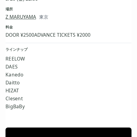
場所
Z MARUYAMA
東京
料金
DOOR ¥2500
ADVANCE TICKETS ¥2000
ラインナップ
REELOW
DAES
Kanedo
Daitto
HIZAT
Clesent
BigBaBy