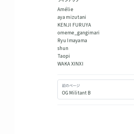
ラインナップ
Amélie
aya mizutani
KENJI FURUYA
omeme_gangimari
Ryu Imayama
shun
Taopi
WAKA XINXI
前のページ
OG Militant B