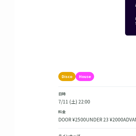
Disco
House
日時
7/11 (土) 22:00
料金
DOOR ¥2500
UNDER 23 ¥2000
ADVA