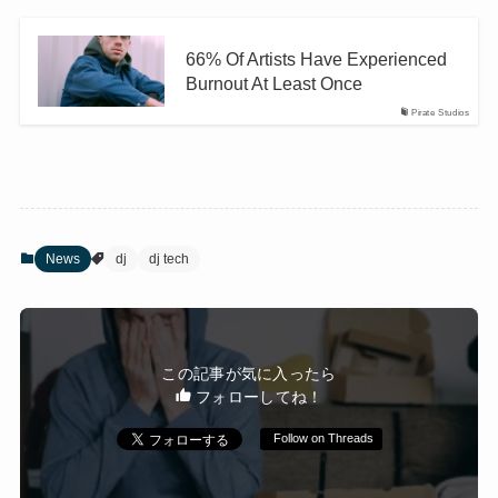
66% Of Artists Have Experienced
Burnout At Least Once
Pirate Studios
News
dj
dj tech
この記事が気に入ったら
フォローしてね！
Follow on Threads