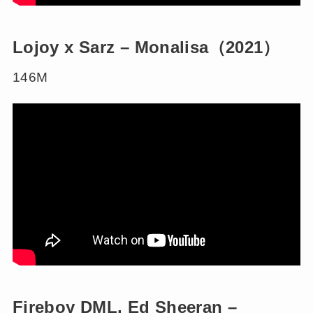
Lojoy x Sarz – Monalisa（2021）
146M
Fireboy DML, Ed Sheeran –