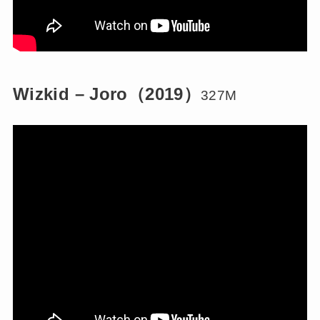
Wizkid – Joro（2019）
327M