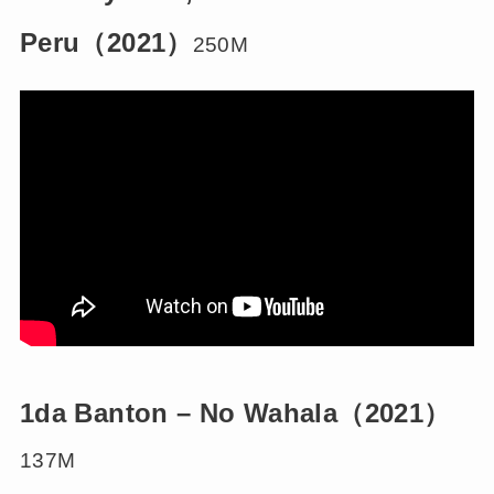
Peru（2021）
250M
1da Banton – No Wahala（2021）
137M