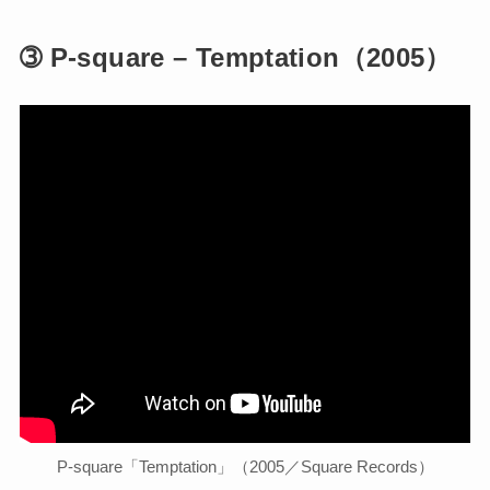
➂ P-square – Temptation（2005）
P-square「Temptation」（2005／Square Records）