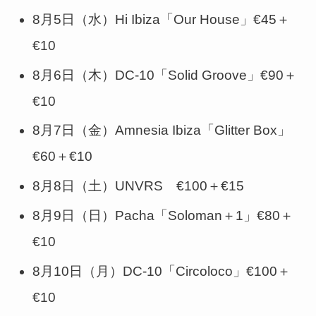
8月5日（水）Hi Ibiza「Our House」€45＋
€10
8月6日（木）DC-10「Solid Groove」€90＋
€10
8月7日（金）Amnesia Ibiza「Glitter Box」
€60＋€10
8月8日（土）UNVRS €100＋€15
8月9日（日）Pacha「Soloman＋1」€80＋
€10
8月10日（月）DC-10「Circoloco」€100＋
€10