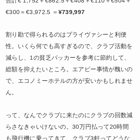
合計€ 1,752＋€862.5＋€408＋€110＋€504＋
€300＝€3,972.5 ＝
¥739,997
割り勘で得られるのはプライヴァシーと利便
性。いくら何でも高すぎるので、クラブ活動を
減らし、1の貧乏パッカーを参考に節約して、
総額を抑えたいところ。エアビー事情が醜いの
で、エコノミーホテルの方が安いかもしれませ
ん。
って、なんでクラブに来たのにクラブの回数減
らさなきゃいけないの。30万円払って20時間
も飛行機に乗ってきて、クラブ3軒ってどうな