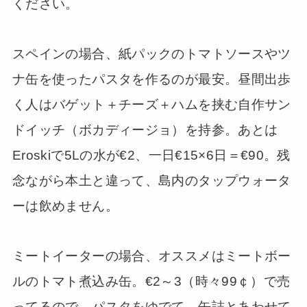
ください。
スペインの場合、紙パックのトマトソースやツ
ナ缶を使ったパスタを作るのが最安。昼間出歩
く人はバゲット＋チーズ＋ハムを挟む自作サン
ドイッチ（ボカディージョ）を持参。あとは
Eroskiで5Lの水が€2、一日€15×6日＝€90。残
念ながら本土と違って、島内のタップウォータ
ーは飲めません。
ミートイーターの場合、オススメはミートボー
ルのトマト煮込み缶。€2～3（時々99￠）で売
ってるので、パスタをゆでて、缶詰とあわせて