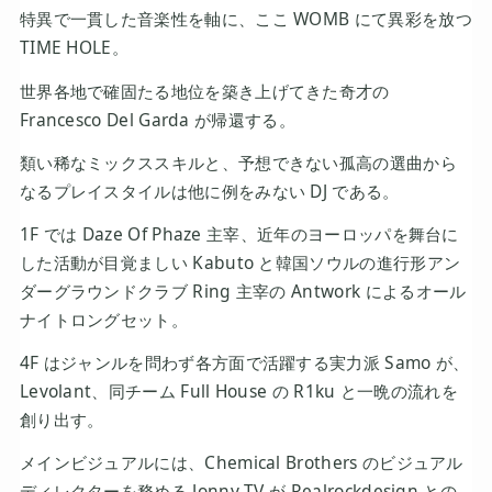
特異で一貫した音楽性を軸に、ここ WOMB にて異彩を放つ
TIME HOLE。
世界各地で確固たる地位を築き上げてきた奇才の
Francesco Del Garda が帰還する。
類い稀なミックススキルと、予想できない孤高の選曲から
なるプレイスタイルは他に例をみない DJ である。
1F では Daze Of Phaze 主宰、近年のヨーロッパを舞台に
した活動が目覚ましい Kabuto と韓国ソウルの進行形アン
ダーグラウンドクラブ Ring 主宰の Antwork によるオール
ナイトロングセット。
4F はジャンルを問わず各方面で活躍する実力派 Samo が、
Levolant、同チーム Full House の R1ku と一晩の流れを
創り出す。
メインビジュアルには、Chemical Brothers のビジュアル
ディレクターを務める Jonny TV が Realrockdesign との