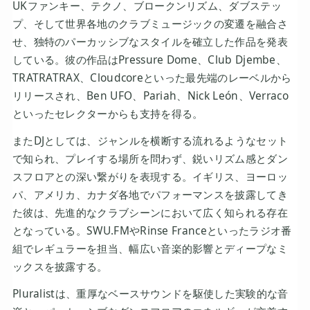
UKファンキー、テクノ、ブロークンリズム、ダブステッ
プ、そして世界各地のクラブミュージックの変遷を融合さ
せ、独特のパーカッシブなスタイルを確立した作品を発表
している。彼の作品はPressure Dome、Club Djembe、
TRATRATRAX、Cloudcoreといった最先端のレーベルから
リリースされ、Ben UFO、Pariah、Nick León、Verraco
といったセレクターからも支持を得る。
またDJとしては、ジャンルを横断する流れるようなセット
で知られ、プレイする場所を問わず、鋭いリズム感とダン
スフロアとの深い繋がりを表現する。イギリス、ヨーロッ
パ、アメリカ、カナダ各地でパフォーマンスを披露してき
た彼は、先進的なクラブシーンにおいて広く知られる存在
となっている。SWU.FMやRinse Franceといったラジオ番
組でレギュラーを担当、幅広い音楽的影響とディープなミ
ックスを披露する。
Pluralistは、重厚なベースサウンドを駆使した実験的な音