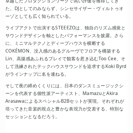
卓越したプロダクションワークで高い評価を獲得してき
た。DJとしてのみならず、シンセサイザー・ヴィルトゥオ
ーゾとしても広く知られている。
ライブアクトで出演するSTEEEZOは、独自のリズム感覚と
サウンドデザインを軸としたパフォーマンスを披露。さら
に、ミニマルテクノとディープハウスを横断する
COKÉMON、没入感のあるグルーヴでフロアを構築する
Lin、高揚感あふれるプレイで観客を惹き込むToo Cee、そ
して洗練されたテックハウスサウンドを追求するKoki Byrd
がラインナップに名を連ねる。
そして夜の締めくくりには、日本のダンスミュージックシ
ーンを代表する個性派アーティスト、MamazuとAkira
ArasawaによるスペシャルB2Bセットが実現。それぞれが
培ってきた音楽的視点と豊かな表現力が交差する、特別な
セッションとなるだろう。