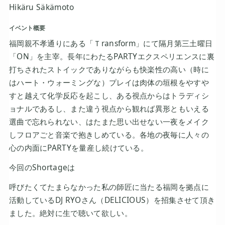
Hikäru Säkämoto
イベント概要
福岡親不孝通りにある「Ｔransform」にて隔月第三土曜日
「ON」を主宰。長年にわたるPARTYエクスペリエンスに裏
打ちされたストイックでありながらも快楽性の高い（時に
はハート・ウォーミングな）プレイは肉体の垣根をやすや
すと越えて化学反応を起こし、ある視点からはトラディシ
ョナルであるし、また違う視点から観れば異形ともいえる
選曲で忘れられない、はたまた思い出せない一夜をメイク
しフロアごと音楽で抱きしめている。各地の夜毎に人々の
心の内面にPARTYを量産し続けている。
今回のShortageは
呼びたくてたまらなかった私の師匠に当たる福岡を拠点に
活動しているDJ RYOさん（DELICIOUS）を招集させて頂き
ました。絶対に生で聴いて欲しい。