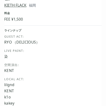
KIETH FLACK
福岡
料金
FEE ¥1,500
ラインナップ
GUEST ACT:
RYO （DELICIOUS）
LIVE PAINT:
染
空間演出:
KENT
LOCAL ACT:
lilgnd
KENT
k1o
kakey