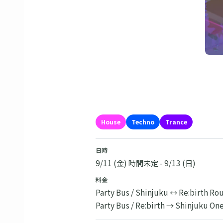
House
Techno
Trance
日時
9/11 (金) 時間未定 - 9/13 (日)
料金
Party Bus / Shinjuku ↔ Re:birth Ro
Party Bus / Re:birth → Shinjuku On