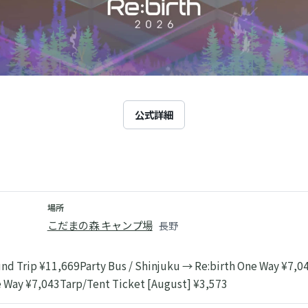
公式詳細
場所
こだまの森 キャンプ場
長野
und Trip ¥11,669
Party Bus / Shinjuku → Re:birth One Way ¥7,0
e Way ¥7,043
Tarp/Tent Ticket [August] ¥3,573