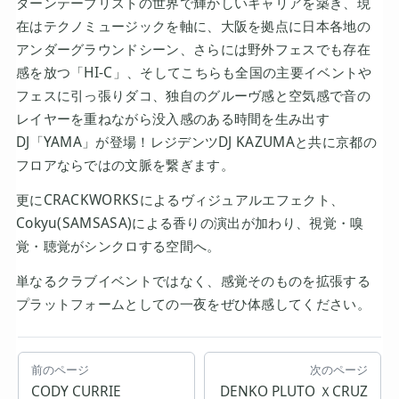
ターンテーブリストの世界で輝かしいキャリアを築き、現
在はテクノミュージックを軸に、大阪を拠点に日本各地の
アンダーグラウンドシーン、さらには野外フェスでも存在
感を放つ「HI-C」、そしてこちらも全国の主要イベントや
フェスに引っ張りダコ、独自のグルーヴ感と空気感で音の
レイヤーを重ねながら没入感のある時間を生み出す
DJ「YAMA」が登場！レジデンツDJ KAZUMAと共に京都の
フロアならではの文脈を繋ぎます。
更にCRACKWORKSによるヴィジュアルエフェクト、
Cokyu(SAMSASA)による香りの演出が加わり、視覚・嗅
覚・聴覚がシンクロする空間へ。
単なるクラブイベントではなく、感覚そのものを拡張する
プラットフォームとしての一夜をぜひ体感してください。
前のページ
次のページ
CODY CURRIE
DENKO PLUTO ＸCRUZ