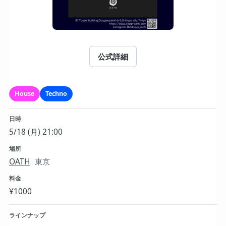
公式詳細
House
Techno
日時
5/18 (月) 21:00
場所
OATH
東京
料金
¥1000
ラインナップ