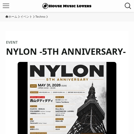
ホーム
イベント
Techno
EVENT
NYLON -5TH ANNIVERSARY-